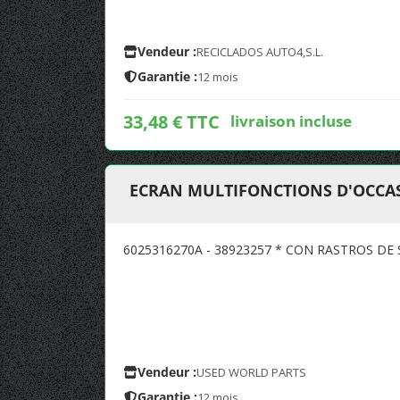
Vendeur :
RECICLADOS AUTO4,S.L.
Garantie :
12 mois
33,48 € TTC
livraison incluse
ECRAN MULTIFONCTIONS D'OCCAS
6025316270A - 38923257 * CON RASTROS DE
Vendeur :
USED WORLD PARTS
Garantie :
12 mois