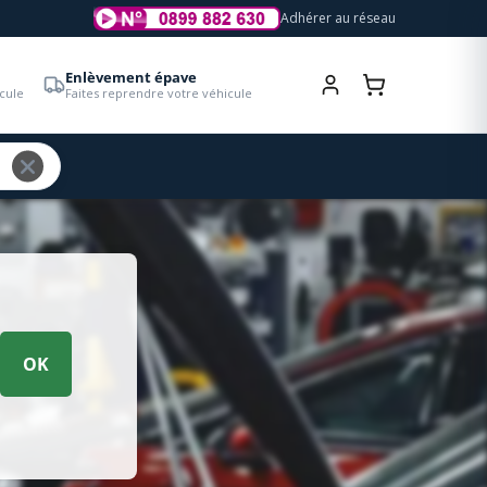
Adhérer au réseau
Enlèvement épave
cule
Faites reprendre votre véhicule
OK