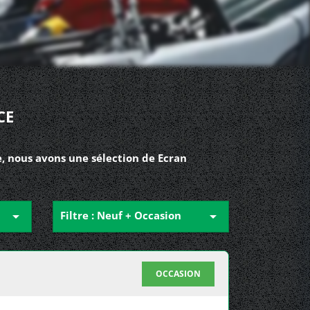
CE
e, nous avons une sélection de Ecran

Filtre : Neuf + Occasion

OCCASION