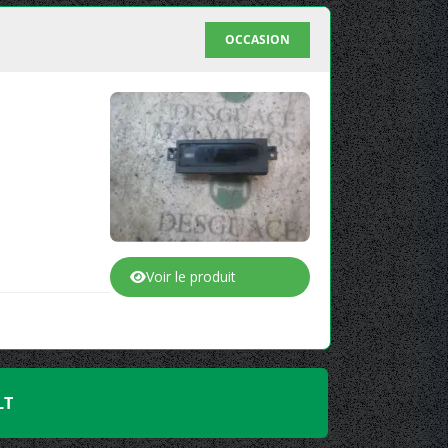
OCCASION
Voir le produit
LT