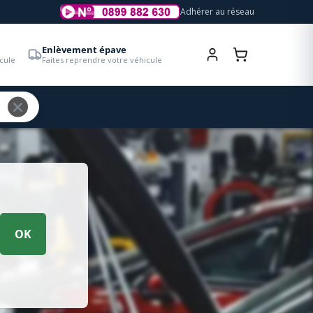
Adhérer au réseau
Enlèvement épave
cule
Faites reprendre votre véhicule
OK