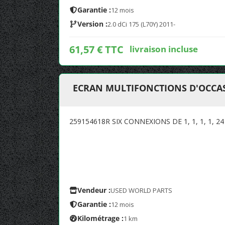
Garantie :
12 mois
Version :
2.0 dCi 175 (L70Y) 2011-
61,57 € TTC
livraison incluse
ECRAN MULTIFONCTIONS D'OCCAS
259154618R SIX CONNEXIONS DE 1, 1, 1, 1, 24
Vendeur :
USED WORLD PARTS
Garantie :
12 mois
Kilométrage :
1 km