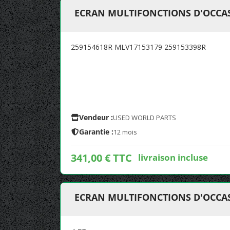
ECRAN MULTIFONCTIONS D'OCCAS
259154618R MLV17153179 259153398R
Vendeur :
USED WORLD PARTS
Garantie :
12 mois
341,00 € TTC
livraison incluse
ECRAN MULTIFONCTIONS D'OCCAS