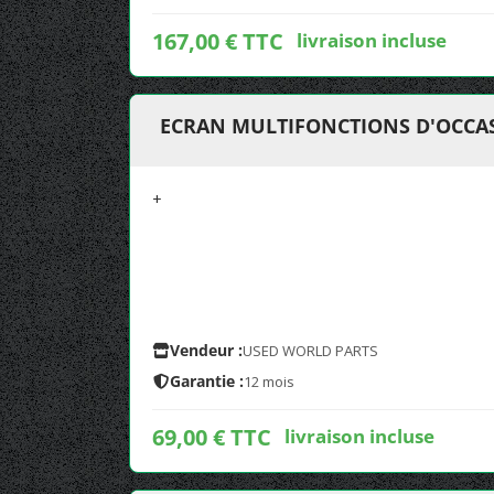
167,00 € TTC
livraison incluse
ECRAN MULTIFONCTIONS D'OCCAS
+
Vendeur :
USED WORLD PARTS
Garantie :
12 mois
69,00 € TTC
livraison incluse