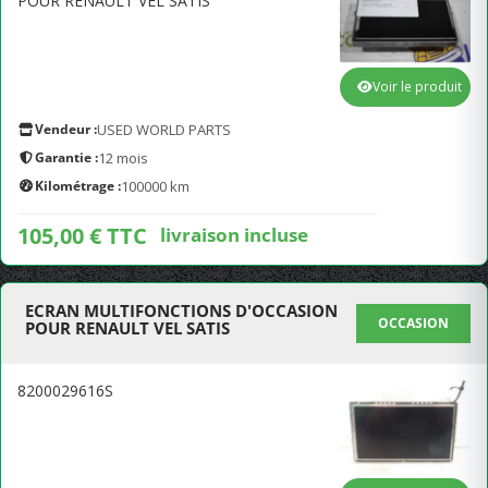
POUR RENAULT VEL SATIS
Voir le produit
Vendeur :
USED WORLD PARTS
Garantie :
12 mois
Kilométrage :
100000 km
105,00 € TTC
livraison incluse
ECRAN MULTIFONCTIONS D'OCCASION
OCCASION
POUR RENAULT VEL SATIS
8200029616S