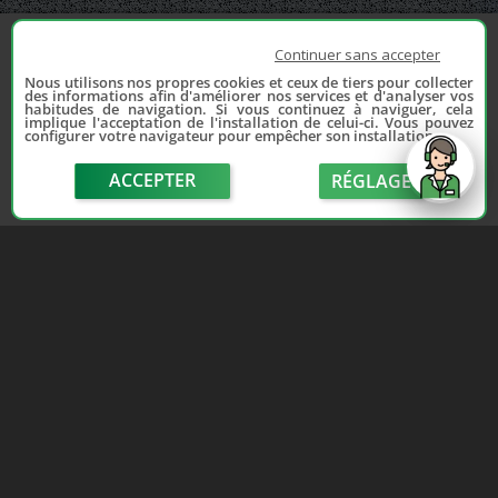
Continuer sans accepter
Nous utilisons nos propres cookies et ceux de tiers pour collecter
des informations afin d'améliorer nos services et d'analyser vos
habitudes de navigation. Si vous continuez à naviguer, cela
implique l'acceptation de l'installation de celui-ci. Vous pouvez
configurer votre navigateur pour empêcher son installation.
ACCEPTER
RÉGLAGE
send
Depuis 2006, France Casse accompagne les
automobilistes dans leur recherche de pièces
d'occasion. Réparez votre auto sans vous ruiner !