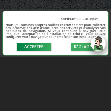
Continuer sans accepter
Nous utilisons nos propres cookies et ceux de tiers pour collecter
des informations afin d'améliorer nos services et d'analyser vos
habitudes de navigation. Si vous continuez à naviguer, cela
implique l'acceptation de l'installation de celui-ci. Vous pouvez
configurer votre navigateur pour empêcher son installation.
ACCEPTER
RÉGLAGE
send
Depuis 2006, France Casse accompagne les
automobilistes dans leur recherche de pièces
d'occasion. Réparez votre auto sans vous ruiner !