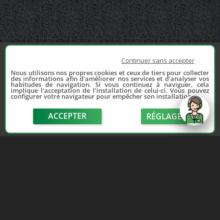
Continuer sans accepter
Nous utilisons nos propres cookies et ceux de tiers pour collecter
des informations afin d'améliorer nos services et d'analyser vos
habitudes de navigation. Si vous continuez à naviguer, cela
implique l'acceptation de l'installation de celui-ci. Vous pouvez
configurer votre navigateur pour empêcher son installation.
ACCEPTER
RÉGLAGE
send
Depuis 2006, France Casse accompagne les