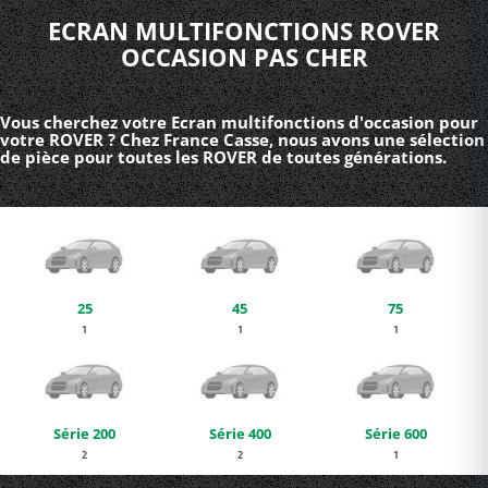
ECRAN MULTIFONCTIONS ROVER
OCCASION PAS CHER
Vous cherchez votre Ecran multifonctions d'occasion pour
votre ROVER ? Chez France Casse, nous avons une sélection
de pièce pour toutes les ROVER de toutes générations.
25
45
75
1
1
1
Série 200
Série 400
Série 600
2
2
1