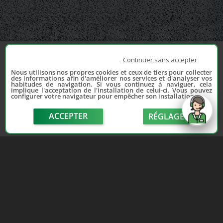
Continuer sans accepter
Nous utilisons nos propres cookies et ceux de tiers pour collecter
des informations afin d'améliorer nos services et d'analyser vos
habitudes de navigation. Si vous continuez à naviguer, cela
implique l'acceptation de l'installation de celui-ci. Vous pouvez
configurer votre navigateur pour empêcher son installation.
ACCEPTER
RÉGLAGE
send
Depuis 2006, France Casse accompagne les