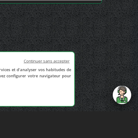
Continuer sans accepter
rvices et d'analyser vos habitudes de
uvez configurer votre navigateur pour
send