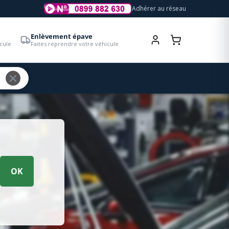
Adhérer au réseau
Enlèvement épave
cule
Faites reprendre votre véhicule
OK