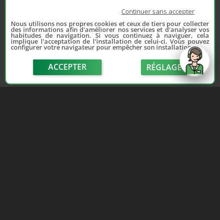
Continuer sans accepter
Nous utilisons nos propres cookies et ceux de tiers pour collecter
des informations afin d'améliorer nos services et d'analyser vos
habitudes de navigation. Si vous continuez à naviguer, cela
implique l'acceptation de l'installation de celui-ci. Vous pouvez
configurer votre navigateur pour empêcher son installation.
ACCEPTER
RÉGLAGE
send
Depuis 2006, France Casse accompagne les
automobilistes dans leur recherche de pièces
d'occasion. Réparez votre auto sans vous ruiner !
LIENS UTILES
NOUS CONTACTER