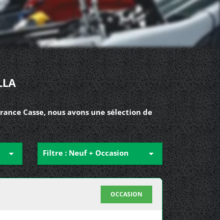
LLA
France Casse, nous avons une sélection de

Filtre : Neuf + Occasion

OCCASION