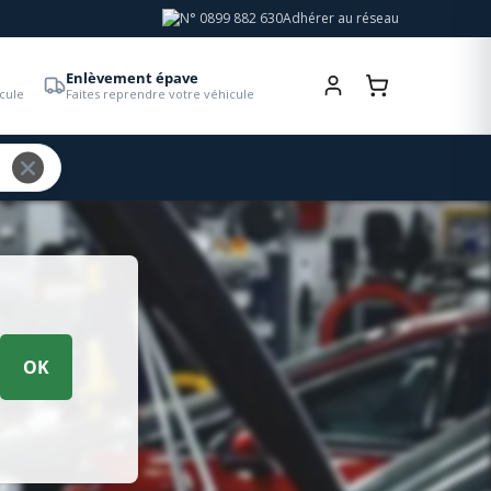
Adhérer au réseau
Enlèvement épave
cule
Faites reprendre votre véhicule
OK