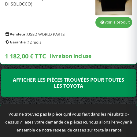
DI SBLOCCO)
Voir le produit
Vendeur :
USED WORLD PARTS
Garantie :
12 mois
1 182,00 € TTC
livraison incluse
AFFICHER LES PIÈCES TROUVÉES POUR TOUTES
LES TOYOTA
Vous ne trouvez pas la pièce qu'il vous faut dans les résultats ci-
dessus ? Faites votre demande de pièces ici, nous allons l'envoyer à
l'ensemble de notre réseau de casses sur toute la France.