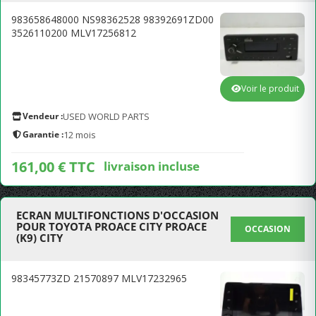
983658648000 NS98362528 98392691ZD00
3526110200 MLV17256812
Voir le produit
Vendeur :
USED WORLD PARTS
Garantie :
12 mois
161,00 € TTC
livraison incluse
ECRAN MULTIFONCTIONS D'OCCASION
POUR TOYOTA PROACE CITY PROACE
OCCASION
(K9) CITY
98345773ZD 21570897 MLV17232965