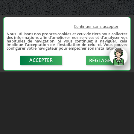
Continuer sans accepter
Nous utilisons nos propres cookies et ceux de tiers pour collecter
des informations afin d'améliorer nos services et d'analyser vos
habitudes de navigation. Si vous continuez à naviguer, cela
implique l'acceptation de l'installation de celui-ci. Vous pouvez
configurer votre navigateur pour empêcher son installation.
ACCEPTER
RÉGLAGE
send
Depuis 2006, France Casse accompagne les
automobilistes dans leur recherche de pièces
d'occasion. Réparez votre auto sans vous ruiner !