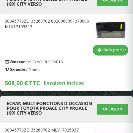
OCCASION
(K9) CITY VERSO
98345773ZD 35260702 8020000091378006
MLV17105813
Voir le produit
Vendeur :
USED WORLD PARTS
Garantie :
12 mois
508,00 € TTC
livraison incluse
ECRAN MULTIFONCTIONS D'OCCASION
POUR TOYOTA PROACE CITY PROACE
OCCASION
(K9) CITY VERSO
98345773ZD 35260702 MLV17025337