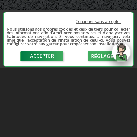
Continuer sans accepter
Nous utilisons nos propres cookies et ceux de tiers pour collecter
des informations afin d'améliorer nos services et d'analyser vos
habitudes de navigation. Si vous continuez à naviguer, cela
implique l'acceptation de l'installation de celui-ci. Vous pouvez
configurer votre navigateur pour empêcher son installation.
ACCEPTER
RÉGLAGE
send
Depuis 2006, France Casse accompagne les
automobilistes dans leur recherche de pièces
d'occasion. Réparez votre auto sans vous ruiner !