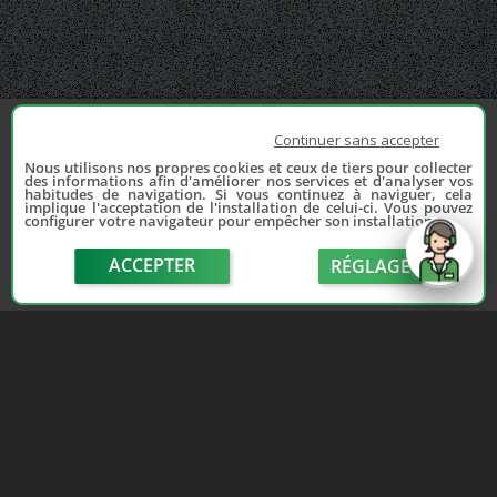
Continuer sans accepter
Nous utilisons nos propres cookies et ceux de tiers pour collecter
des informations afin d'améliorer nos services et d'analyser vos
habitudes de navigation. Si vous continuez à naviguer, cela
implique l'acceptation de l'installation de celui-ci. Vous pouvez
configurer votre navigateur pour empêcher son installation.
ACCEPTER
RÉGLAGE
send
Depuis 2006, France Casse accompagne les