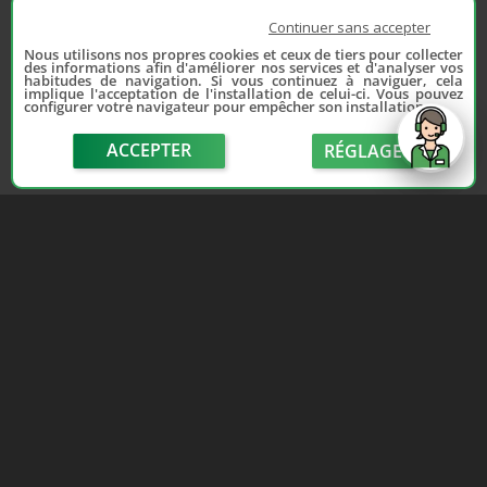
Continuer sans accepter
Nous utilisons nos propres cookies et ceux de tiers pour collecter
des informations afin d'améliorer nos services et d'analyser vos
habitudes de navigation. Si vous continuez à naviguer, cela
implique l'acceptation de l'installation de celui-ci. Vous pouvez
configurer votre navigateur pour empêcher son installation.
ACCEPTER
RÉGLAGE
send
Depuis 2006, France Casse accompagne les
automobilistes dans leur recherche de pièces
d'occasion. Réparez votre auto sans vous ruiner !
LIENS UTILES
NOUS CONTACTER