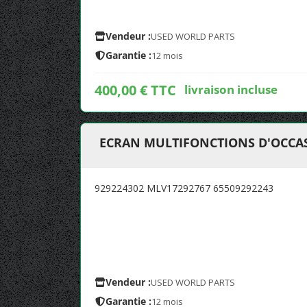
Vendeur :
USED WORLD PARTS
Garantie :
12 mois
400,00 € TTC
livraison incluse
ECRAN MULTIFONCTIONS D'OCCAS
929224302 MLV17292767 65509292243
Vendeur :
USED WORLD PARTS
Garantie :
12 mois