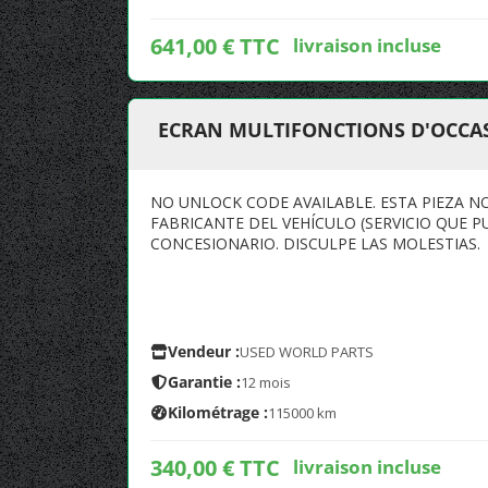
641,00 € TTC
livraison incluse
ECRAN MULTIFONCTIONS D'OCCAS
NO UNLOCK CODE AVAILABLE. ESTA PIEZA 
FABRICANTE DEL VEHÍCULO (SERVICIO QUE P
CONCESIONARIO. DISCULPE LAS MOLESTIAS.
Vendeur :
USED WORLD PARTS
Garantie :
12 mois
Kilométrage :
115000 km
340,00 € TTC
livraison incluse