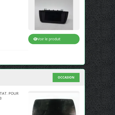
Voir le produit
OCCASION
ÉTAT. POUR
3