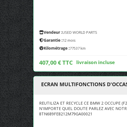
Vendeur :
USED WORLD PARTS
Garantie :
12 mois
Kilométrage :
77537 km
407,00 € TTC
livraison incluse
ECRAN MULTIFONCTIONS D'OCCAS
REUTILIZA ET RECYCLE CE BMW 2 OCCUPE (F
N'IMPORTE QUEL DOUTE PARLEZ AVEC NOTRE
8TN689FE8212M79GA00021