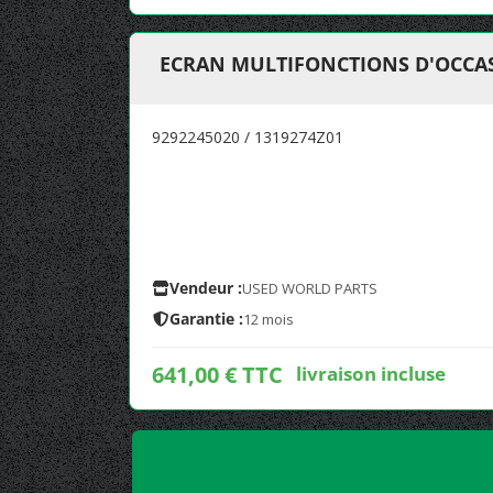
ECRAN MULTIFONCTIONS D'OCCAS
9292245020 / 1319274Z01
Vendeur :
USED WORLD PARTS
Garantie :
12 mois
641,00 € TTC
livraison incluse