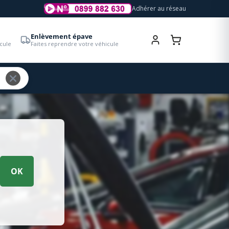
Adhérer au réseau
Enlèvement épave
cule
Faites reprendre votre véhicule
OK