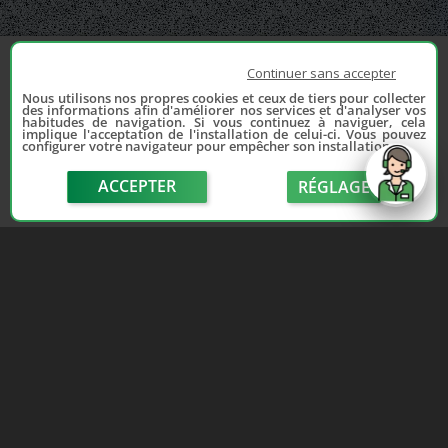
Continuer sans accepter
Nous utilisons nos propres cookies et ceux de tiers pour collecter
des informations afin d'améliorer nos services et d'analyser vos
habitudes de navigation. Si vous continuez à naviguer, cela
implique l'acceptation de l'installation de celui-ci. Vous pouvez
configurer votre navigateur pour empêcher son installation.
ACCEPTER
RÉGLAGE
send
Depuis 2006, France Casse accompagne les
automobilistes dans leur recherche de pièces
d'occasion. Réparez votre auto sans vous ruiner !