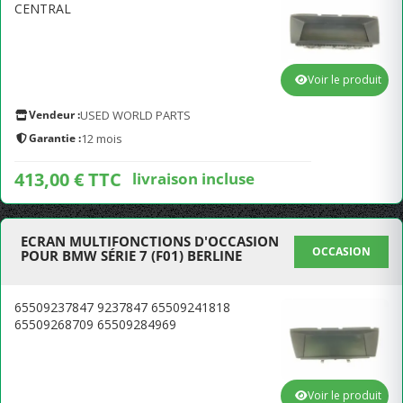
CENTRAL
Voir le produit
Vendeur :
USED WORLD PARTS
Garantie :
12 mois
413,00 € TTC
livraison incluse
ECRAN MULTIFONCTIONS D'OCCASION
OCCASION
POUR BMW SÉRIE 7 (F01) BERLINE
65509237847 9237847 65509241818
65509268709 65509284969
Voir le produit