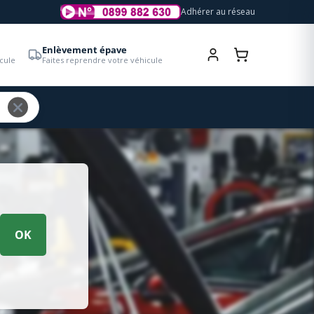
Adhérer au réseau
Enlèvement épave
cule
Faites reprendre votre véhicule
OK