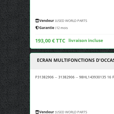
Vendeur :
USED WORLD PARTS
Garantie :
12 mois
193,00 € TTC
livraison incluse
ECRAN MULTIFONCTIONS D'OCCAS
P31382906 -- 31382906 -- 98HL143930135 16 
Vendeur :
USED WORLD PARTS