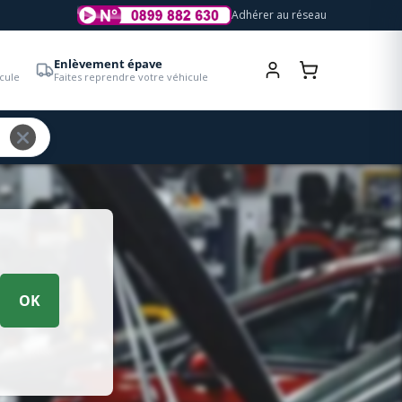
Adhérer au réseau
Enlèvement épave
cule
Faites reprendre votre véhicule
OK