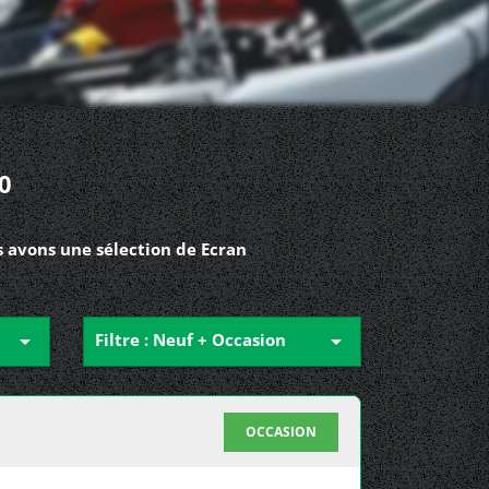
0
s avons une sélection de Ecran

Filtre : Neuf + Occasion

OCCASION