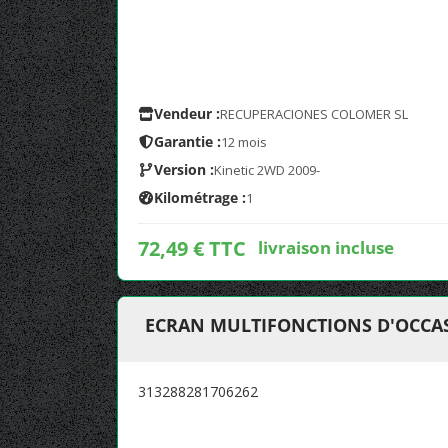
Vendeur :
RECUPERACIONES COLOMER SL
Garantie :
12 mois
Version :
Kinetic 2WD 2009-
Kilométrage :
1
72,49 € TTC
livraison incluse
ECRAN MULTIFONCTIONS D'OCCAS
313288281706262