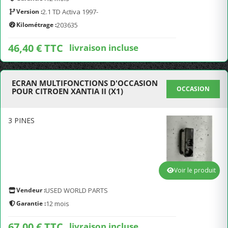
Version :
2.1 TD Activa 1997-
Kilométrage :
203635
46,40 € TTC
livraison incluse
ECRAN MULTIFONCTIONS D'OCCASION
OCCASION
POUR CITROEN XANTIA II (X1)
3 PINES
Voir le produit
Vendeur :
USED WORLD PARTS
Garantie :
12 mois
67,00 € TTC
livraison incluse