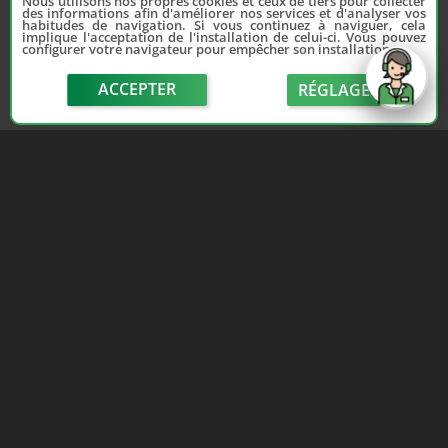
Nous utilisons nos propres cookies et ceux de tiers pour collecter
des informations afin d'améliorer nos services et d'analyser vos
habitudes de navigation. Si vous continuez à naviguer, cela
implique l'acceptation de l'installation de celui-ci. Vous pouvez
configurer votre navigateur pour empêcher son installation.
ACCEPTER
RÉGLAGE
send
Depuis 2006, France Casse accompagne les
automobilistes dans leur recherche de pièces
d'occasion. Réparez votre auto sans vous ruiner !
LIENS UTILES
NOUS CONTACTER
Adhérer au réseau
Formulaire de contact
Notre réseau de casses
Politique de confidentialité