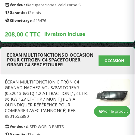
Vendeur :
Recuperaciones Valdizarbe S.L.
Garantie :
12 mois
Kilométrage :
115476
208,00 € TTC
livraison incluse
ECRAN MULTIFONCTIONS D'OCCASION
POUR CITROEN C4 SPACETOURER
OCCASION
GRAND C4 SPACETOURER
ÉCRAN MULTIFONCTION CITRÓN C4
GRANAD HACHEZ-VOUS/PASTOREAR
(05.2013-&GT;) 1.2 ATTRACTION [1,2 LTR. -
96 KW 12V ET-THP / MUNIT] (IL Y A
QU'INDIQUER RÉFÉRENCE POUR
COMPARER AVEC L'ANNONCÉ) REF:
Voir le produit
9831652880
Vendeur :
USED WORLD PARTS
Garantie :
12 mois