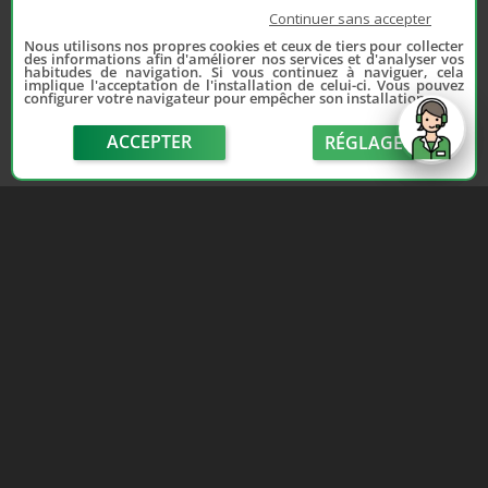
Continuer sans accepter
Nous utilisons nos propres cookies et ceux de tiers pour collecter
des informations afin d'améliorer nos services et d'analyser vos
habitudes de navigation. Si vous continuez à naviguer, cela
implique l'acceptation de l'installation de celui-ci. Vous pouvez
configurer votre navigateur pour empêcher son installation.
ACCEPTER
RÉGLAGE
send
Depuis 2006, France Casse accompagne les
automobilistes dans leur recherche de pièces
d'occasion. Réparez votre auto sans vous ruiner !
LIENS UTILES
NOUS CONTACTER