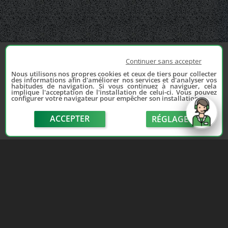
Continuer sans accepter
Nous utilisons nos propres cookies et ceux de tiers pour collecter
des informations afin d'améliorer nos services et d'analyser vos
habitudes de navigation. Si vous continuez à naviguer, cela
implique l'acceptation de l'installation de celui-ci. Vous pouvez
configurer votre navigateur pour empêcher son installation.
ACCEPTER
RÉGLAGE
send
Depuis 2006, France Casse accompagne les