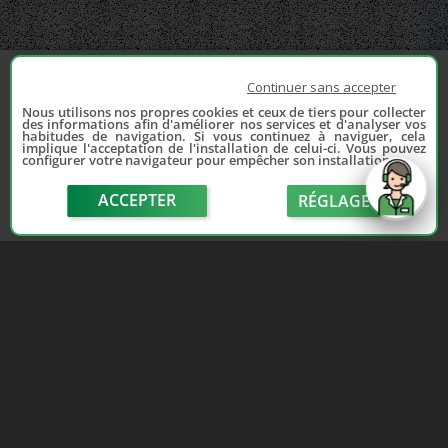
Continuer sans accepter
Nous utilisons nos propres cookies et ceux de tiers pour collecter
des informations afin d'améliorer nos services et d'analyser vos
habitudes de navigation. Si vous continuez à naviguer, cela
implique l'acceptation de l'installation de celui-ci. Vous pouvez
configurer votre navigateur pour empêcher son installation.
ACCEPTER
RÉGLAGE
send
Depuis 2006, France Casse accompagne les
automobilistes dans leur recherche de pièces
d'occasion. Réparez votre auto sans vous ruiner !