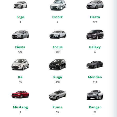
Edge
Escort
Fiesta
3
2
522
Fiesta
Focus
Galaxy
522
592
6
Ka
Kuga
Mondeo
35
150
110
Mustang
Puma
Ranger
3
55
28