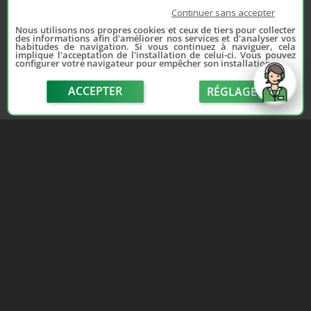
Continuer sans accepter
Nous utilisons nos propres cookies et ceux de tiers pour collecter
des informations afin d'améliorer nos services et d'analyser vos
habitudes de navigation. Si vous continuez à naviguer, cela
implique l'acceptation de l'installation de celui-ci. Vous pouvez
configurer votre navigateur pour empêcher son installation.
ACCEPTER
RÉGLAGE
send
Depuis 2006, France Casse accompagne les
automobilistes dans leur recherche de pièces
d'occasion. Réparez votre auto sans vous ruiner !
LIENS UTILES
NOUS CONTACTER