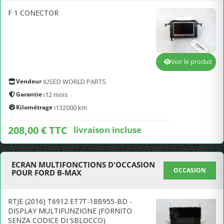
F 1 CONECTOR
Voir le produit
Vendeur :
USED WORLD PARTS
Garantie :
12 mois
Kilométrage :
132000 km
208,00 € TTC
livraison incluse
ECRAN MULTIFONCTIONS D'OCCASION
OCCASION
POUR FORD B-MAX
RTJE (2016) T6912 ET7T-18B955-BD -
DISPLAY MULTIFUNZIONE (FORNITO
SENZA CODICE DI SBLOCCO)