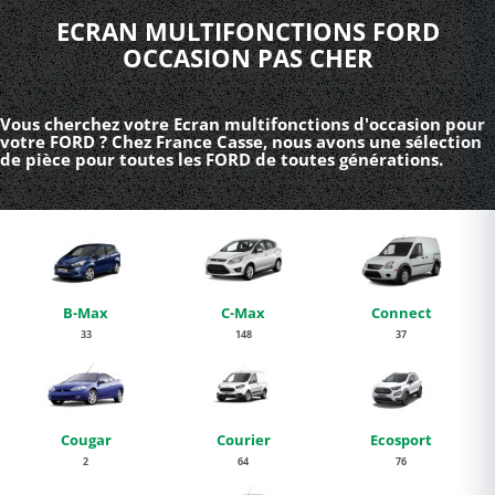
ECRAN MULTIFONCTIONS FORD
OCCASION PAS CHER
Vous cherchez votre Ecran multifonctions d'occasion pour
votre FORD ? Chez France Casse, nous avons une sélection
de pièce pour toutes les FORD de toutes générations.
B-Max
C-Max
Connect
33
148
37
Cougar
Courier
Ecosport
2
64
76