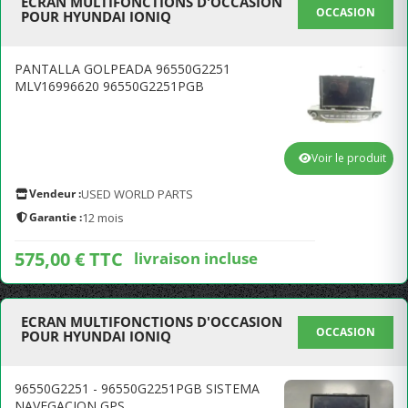
ECRAN MULTIFONCTIONS D'OCCASION
OCCASION
POUR HYUNDAI IONIQ
PANTALLA GOLPEADA 96550G2251
MLV16996620 96550G2251PGB
Voir le produit
Vendeur :
USED WORLD PARTS
Garantie :
12 mois
575,00 € TTC
livraison incluse
ECRAN MULTIFONCTIONS D'OCCASION
OCCASION
POUR HYUNDAI IONIQ
96550G2251 - 96550G2251PGB SISTEMA
NAVEGACION GPS