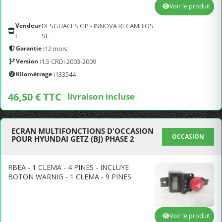
Voir le produit
Vendeur
DESGUACES GP - INNOVA RECAMBIOS
:
SL
Garantie :
12 mois
Version :
1.5 CRDi 2003-2009
Kilométrage :
133544
46,50 € TTC
livraison incluse
ECRAN MULTIFONCTIONS D'OCCASION
OCCASION
POUR HYUNDAI GETZ (BJ) PHASE 2
RBEA - 1 CLEMA - 4 PINES - INCLUYE
BOTON WARNIG - 1 CLEMA - 9 PINES
Voir le produit