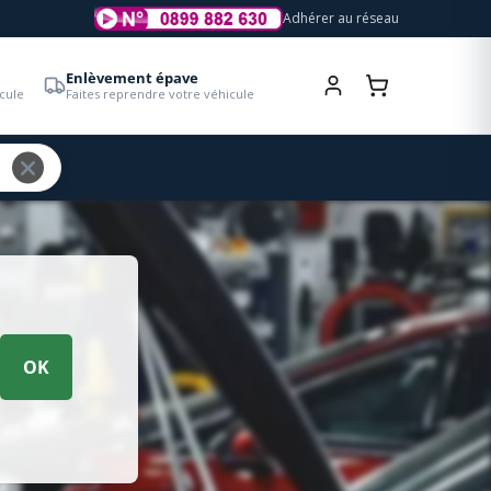
Adhérer au réseau
Enlèvement épave
cule
Faites reprendre votre véhicule
OK