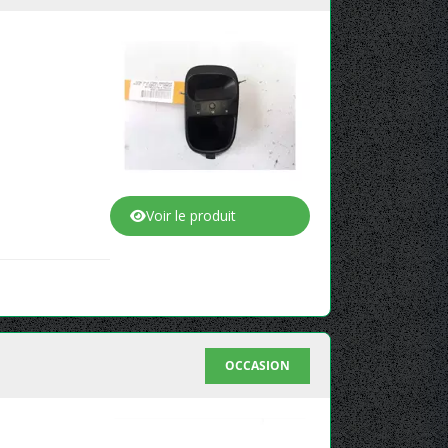
Voir le produit
OCCASION