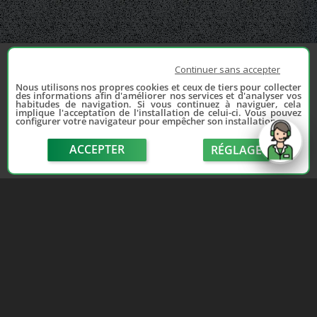
Continuer sans accepter
Nous utilisons nos propres cookies et ceux de tiers pour collecter
des informations afin d'améliorer nos services et d'analyser vos
habitudes de navigation. Si vous continuez à naviguer, cela
implique l'acceptation de l'installation de celui-ci. Vous pouvez
configurer votre navigateur pour empêcher son installation.
ACCEPTER
RÉGLAGE
send
Depuis 2006, France Casse accompagne les
automobilistes dans leur recherche de pièces