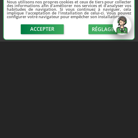
Nous utilisons nos propres cookies et ceux de tiers pour collecter
des informations afin d'améliorer nos services et d'analyser vos
habitudes de navigation. Si vous continuez à naviguer, cela
implique l'acceptation de l'installation de celui-ci. Vous pouvez
configurer votre navigateur pour empêcher son installation.
ACCEPTER
RÉGLAGE
send
Depuis 2006, France Casse accompagne les
automobilistes dans leur recherche de pièces
d'occasion. Réparez votre auto sans vous ruiner !
LIENS UTILES
NOUS CONTACTER
Adhérer au réseau
Formulaire de contact