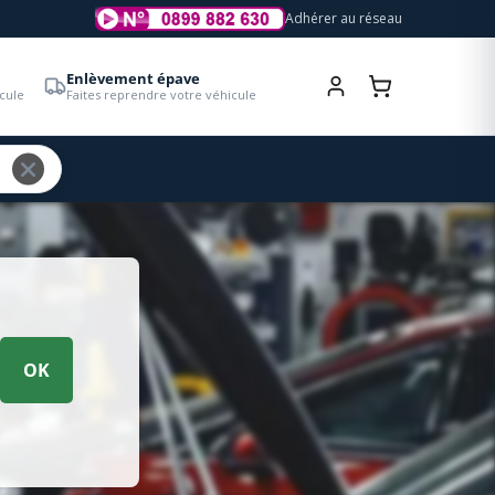
Adhérer au réseau
Enlèvement épave
cule
Faites reprendre votre véhicule
OK