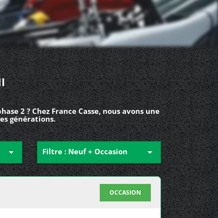
I
hase 2 ? Chez France Casse, nous avons une
es générations.

Filtre : Neuf + Occasion

OCCASION