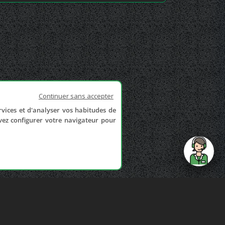
Continuer sans accepter
rvices et d'analyser vos habitudes de
uvez configurer votre navigateur pour
send