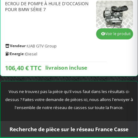
ECROU DE POMPE À HUILE D'OCCASION
POUR BMW SÉRIE 7
Voir le produit
Vendeur :
UAB GTV Group
Energie :
Diesel
106,40 € TTC
livraison incluse
Vous ne trouvez pas la pièce qu'il vous faut dans les résultats ci-
dessus ? Faites votre demande de pièces ici, nous allons l'envoyer à
l'ensemble de notre réseau de casses sur toute la France.
Recherche de pièce sur le réseau France Casse