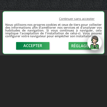
Continuer sans accepter
Nous utilisons nos propres cookies et ceux de tiers pour collecter
des informations afin d'améliorer nos services et d'analyser vos
habitudes de navigation. Si vous continuez à naviguer, cela
implique l'acceptation de l'installation de celui-ci. Vous pouvez
configurer votre navigateur pour empêcher son installation.
ACCEPTER
RÉGLAGE
send
Depuis 2006, France Casse accompagne les
automobilistes dans leur recherche de pièces
d'occasion. Réparez votre auto sans vous ruiner !