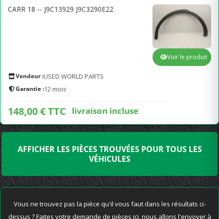
CARR 18 -- J9C13929 J9C3290E22
Voir le produit
Vendeur :
USED WORLD PARTS
Garantie :
12 mois
148,00 € TTC
livraison incluse
AFFICHER LES PIÈCES TROUVÉES POUR TOUS LES
VÉHICULES
Vous ne trouvez pas la pièce qu'il vous faut dans les résultats ci-
dessus ? Faites votre demande de pièces ici, nous allons l'envoyer à