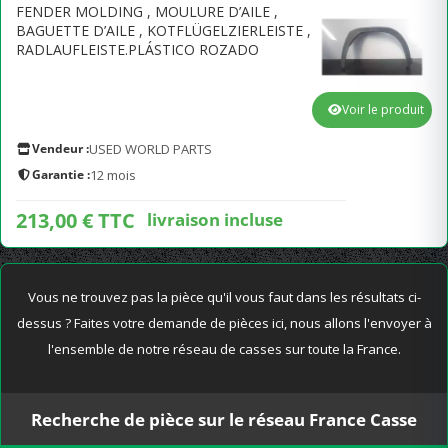
FENDER MOLDING , MOULURE D’AILE ,
BAGUETTE D’AILE , KOTFLÜGELZIERLEISTE ,
RADLAUFLEISTE.PLÁSTICO ROZADO
Voir le produit
Vendeur :
USED WORLD PARTS
Garantie :
12 mois
213,00 € TTC
livraison incluse
Vous ne trouvez pas la pièce qu'il vous faut dans les résultats ci-
dessus ? Faites votre demande de pièces ici, nous allons l'envoyer à
l'ensemble de notre réseau de casses sur toute la France.
Recherche de pièce sur le réseau France Casse