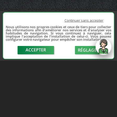
Continuer sans accepter
Nous utilisons nos propres cookies et ceux de tiers pour collecter
des informations afin d'améliorer nos services et d'analyser vos
habitudes de navigation. Si vous continuez à naviguer, cela
implique l'acceptation de l'installation de celui-ci. Vous pouvez
configurer votre navigateur pour empêcher son installation.
ACCEPTER
RÉGLAGE
send
Depuis 2006, France Casse accompagne les
automobilistes dans leur recherche de pièces
d'occasion. Réparez votre auto sans vous ruiner !