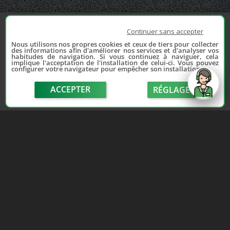
Continuer sans accepter
Nous utilisons nos propres cookies et ceux de tiers pour collecter
des informations afin d'améliorer nos services et d'analyser vos
habitudes de navigation. Si vous continuez à naviguer, cela
implique l'acceptation de l'installation de celui-ci. Vous pouvez
configurer votre navigateur pour empêcher son installation.
ACCEPTER
RÉGLAGE
send
Depuis 2006, France Casse accompagne les
automobilistes dans leur recherche de pièces
d'occasion. Réparez votre auto sans vous ruiner !