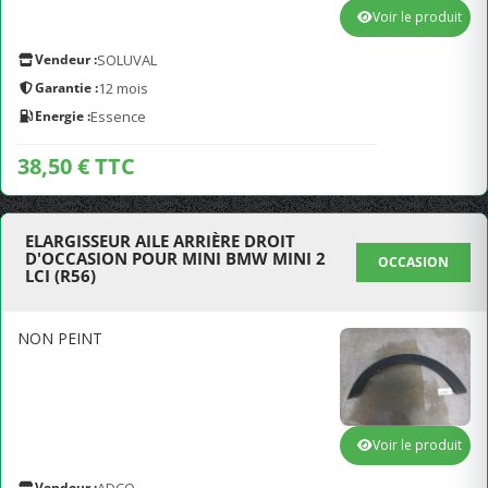
Voir le produit
Vendeur :
SOLUVAL
Garantie :
12 mois
Energie :
Essence
38,50 € TTC
ELARGISSEUR AILE ARRIÈRE DROIT
D'OCCASION POUR MINI BMW MINI 2
OCCASION
LCI (R56)
NON PEINT
Voir le produit
Vendeur :