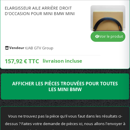
ELARGISSEUR AILE ARRIÈRE DROIT
D'OCCASION POUR MINI BMW MINI
Voir le produit
Vendeur :
UAB GTV Group
157,92 € TTC
livraison incluse
AFFICHER LES PIÈCES TROUVÉES POUR TOUTES
LES MINI BMW
Vous ne trouvez pas la pièce qu'il vous faut dans les résultats ci-
dessus ? Faites votre demande de pièces ici, nous allons l'envoyer à