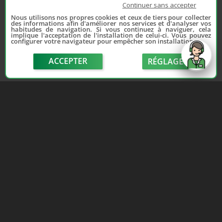
Continuer sans accepter
Nous utilisons nos propres cookies et ceux de tiers pour collecter
des informations afin d'améliorer nos services et d'analyser vos
habitudes de navigation. Si vous continuez à naviguer, cela
implique l'acceptation de l'installation de celui-ci. Vous pouvez
configurer votre navigateur pour empêcher son installation.
ACCEPTER
RÉGLAGE
send
Depuis 2006, France Casse accompagne les
automobilistes dans leur recherche de pièces
d'occasion. Réparez votre auto sans vous ruiner !
LIENS UTILES
NOUS CONTACTER