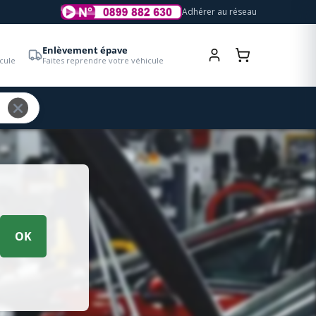
Adhérer au réseau
Enlèvement épave
cule
Faites reprendre votre véhicule
OK