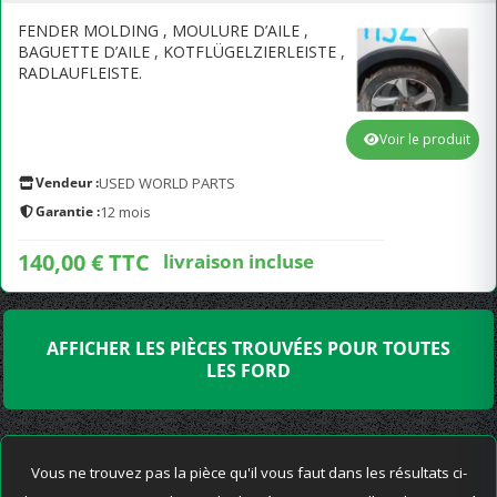
FENDER MOLDING , MOULURE D’AILE ,
BAGUETTE D’AILE , KOTFLÜGELZIERLEISTE ,
RADLAUFLEISTE.
Voir le produit
Vendeur :
USED WORLD PARTS
Garantie :
12 mois
140,00 € TTC
livraison incluse
AFFICHER LES PIÈCES TROUVÉES POUR TOUTES
LES FORD
Vous ne trouvez pas la pièce qu'il vous faut dans les résultats ci-