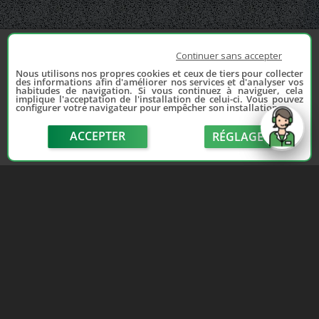
Continuer sans accepter
Nous utilisons nos propres cookies et ceux de tiers pour collecter
des informations afin d'améliorer nos services et d'analyser vos
habitudes de navigation. Si vous continuez à naviguer, cela
implique l'acceptation de l'installation de celui-ci. Vous pouvez
configurer votre navigateur pour empêcher son installation.
ACCEPTER
RÉGLAGE
send
Depuis 2006, France Casse accompagne les
automobilistes dans leur recherche de pièces
d'occasion. Réparez votre auto sans vous ruiner !