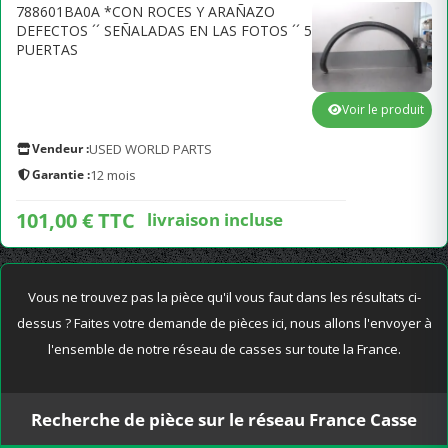
788601BA0A *CON ROCES Y ARAÑAZO
DEFECTOS ´´ SEÑALADAS EN LAS FOTOS ´´ 5
PUERTAS
Voir le produit
Vendeur :
USED WORLD PARTS
Garantie :
12 mois
101,00 € TTC
livraison incluse
Vous ne trouvez pas la pièce qu'il vous faut dans les résultats ci-
dessus ? Faites votre demande de pièces ici, nous allons l'envoyer à
l'ensemble de notre réseau de casses sur toute la France.
Recherche de pièce sur le réseau France Casse