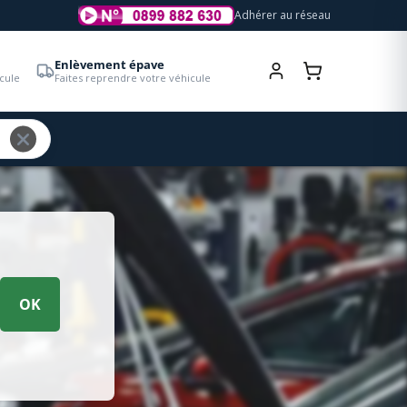
Adhérer au réseau
Enlèvement épave
cule
Faites reprendre votre véhicule
OK