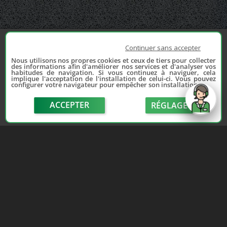
Continuer sans accepter
Nous utilisons nos propres cookies et ceux de tiers pour collecter
des informations afin d'améliorer nos services et d'analyser vos
habitudes de navigation. Si vous continuez à naviguer, cela
implique l'acceptation de l'installation de celui-ci. Vous pouvez
configurer votre navigateur pour empêcher son installation.
ACCEPTER
RÉGLAGE
send
Depuis 2006, France Casse accompagne les
automobilistes dans leur recherche de pièces
d'occasion. Réparez votre auto sans vous ruiner !