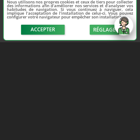
Nous utilisons nos propres cookies et ceux de tiers pour collecter
des informations afin d'améliorer nos services et d'analyser vos
habitudes de navigation. Si vous continuez à naviguer, cela
implique l'acceptation de l'installation de celui-ci. Vous pouvez
configurer votre navigateur pour empêcher son installation.
ACCEPTER
RÉGLAGE
send
Depuis 2006, France Casse accompagne les
automobilistes dans leur recherche de pièces
d'occasion. Réparez votre auto sans vous ruiner !
LIENS UTILES
NOUS CONTACTER
Adhérer au réseau
Formulaire de contact