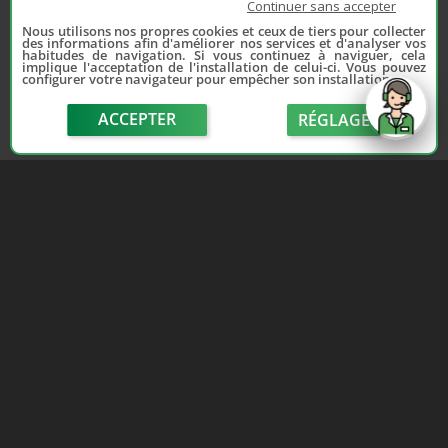
Continuer sans accepter
Nous utilisons nos propres cookies et ceux de tiers pour collecter
des informations afin d'améliorer nos services et d'analyser vos
habitudes de navigation. Si vous continuez à naviguer, cela
implique l'acceptation de l'installation de celui-ci. Vous pouvez
configurer votre navigateur pour empêcher son installation.
ACCEPTER
RÉGLAGE
send
Depuis 2006, France Casse accompagne les
automobilistes dans leur recherche de pièces
d'occasion. Réparez votre auto sans vous ruiner !
LIENS UTILES
NOUS CONTACTER