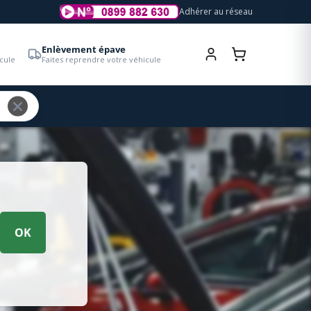
Adhérer au réseau
Enlèvement épave
cule
Faites reprendre votre véhicule
OK