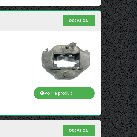
OCCASION
Voir le produit
OCCASION