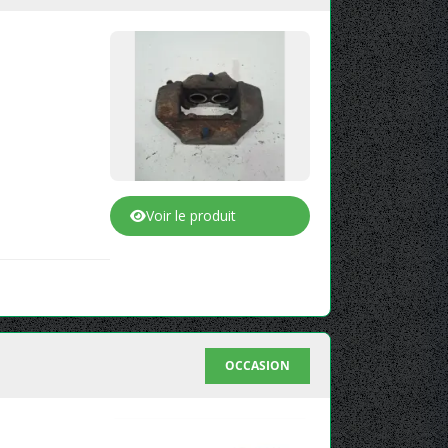
Voir le produit
OCCASION