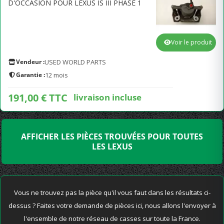
D'OCCASION POUR LEXUS IS III PHASE 1
Voir le produit
Vendeur :
USED WORLD PARTS
Garantie :
12 mois
191,00 € TTC
livraison incluse
AFFICHER LES PIÈCES TROUVÉES POUR TOUTES
LES LEXUS
Vous ne trouvez pas la pièce qu'il vous faut dans les résultats ci-
dessus ? Faites votre demande de pièces ici, nous allons l'envoyer à
l'ensemble de notre réseau de casses sur toute la France.