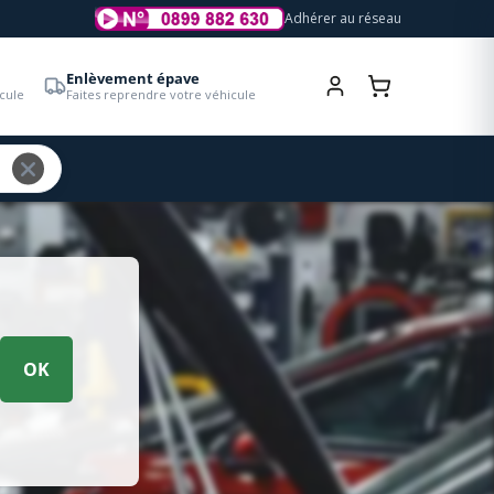
Adhérer au réseau
Enlèvement épave
cule
Faites reprendre votre véhicule
OK