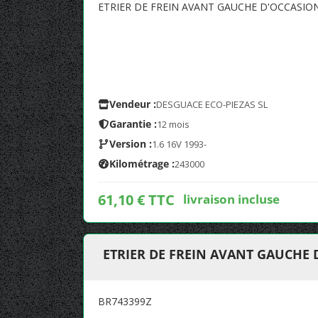
ETRIER DE FREIN AVANT GAUCHE D'OCCASI
Vendeur :
DESGUACE ECO-PIEZAS SL
Garantie :
12 mois
Version :
1.6 16V 1993-
Kilométrage :
243000
61,10 € TTC
livraison incluse
ETRIER DE FREIN AVANT GAUCHE
BR743399Z