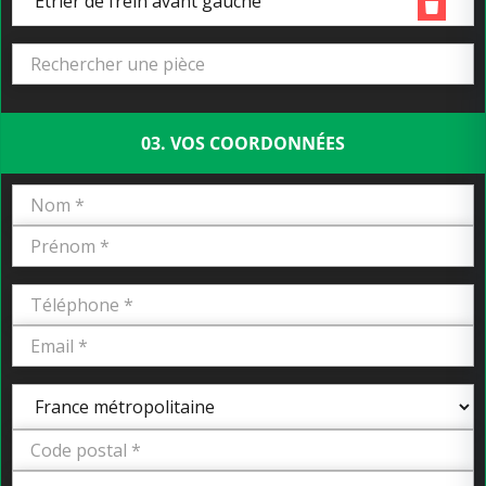
Etrier de frein avant gauche
03. VOS COORDONNÉES