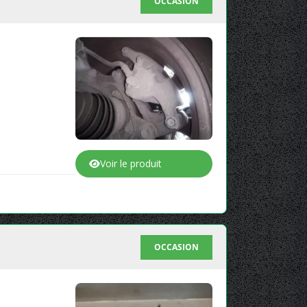
OCCASION
Voir le produit
OCCASION