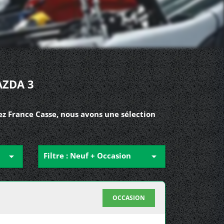
AZDA 3
ez France Casse, nous avons une sélection

Filtre : Neuf + Occasion

OCCASION