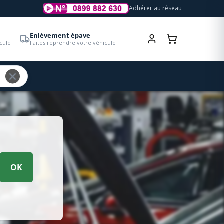
Adhérer au réseau
Enlèvement épave
cule
Faites reprendre votre véhicule
OK