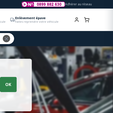
Adhérer au réseau
Enlèvement épave
cule
Faites reprendre votre véhicule
OK