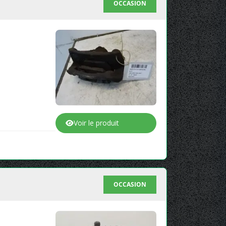
OCCASION
Voir le produit
OCCASION